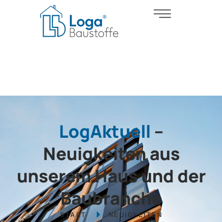
LogAktuell
–
Neuigkeiten aus
unserem Haus und der
Baubranche
START
NEUIGKEITEN